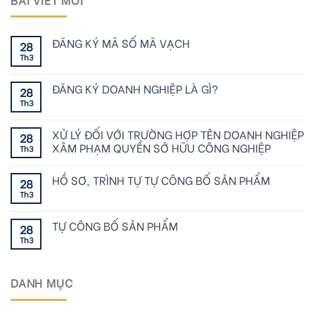
ĐĂNG KÝ MÃ SỐ MÃ VẠCH
28
Th3
ĐĂNG KÝ DOANH NGHIỆP LÀ GÌ?
28
Th3
XỬ LÝ ĐỐI VỚI TRƯỜNG HỢP TÊN DOANH NGHIỆP
28
XÂM PHẠM QUYỀN SỞ HỮU CÔNG NGHIỆP
Th3
HỒ SƠ, TRÌNH TỰ TỰ CÔNG BỐ SẢN PHẨM
28
Th3
TỰ CÔNG BỐ SẢN PHẨM
28
Th3
DANH MỤC