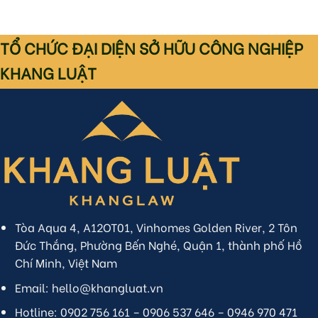
TỔ CHỨC ĐẠI DIỆN SỞ HỮU CÔNG NGHIỆP
KHANG LUẬT
Tòa Aqua 4, A12OT01, Vinhomes Golden River, 2 Tôn
Đức Thắng, Phường Bến Nghé, Quận 1, thành phố Hồ
Chí Minh, Việt Nam
Email: hello@khangluat.vn
Hotline: 0902 756 161 – 0906 537 646 – 0946 970 471