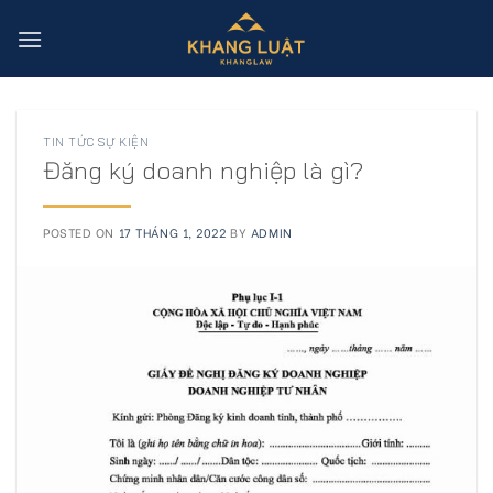
Skip
to
content
TIN TỨC SỰ KIỆN
Đăng ký doanh nghiệp là gì?
POSTED ON
17 THÁNG 1, 2022
BY
ADMIN