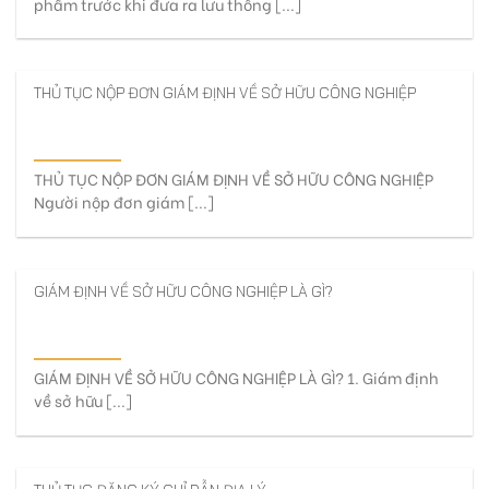
phẩm trước khi đưa ra lưu thông [...]
THỦ TỤC NỘP ĐƠN GIÁM ĐỊNH VỀ SỞ HỮU CÔNG NGHIỆP
THỦ TỤC NỘP ĐƠN GIÁM ĐỊNH VỀ SỞ HỮU CÔNG NGHIỆP
Người nộp đơn giám [...]
GIÁM ĐỊNH VỀ SỞ HỮU CÔNG NGHIỆP LÀ GÌ?
GIÁM ĐỊNH VỀ SỞ HỮU CÔNG NGHIỆP LÀ GÌ? 1. Giám định
về sở hữu [...]