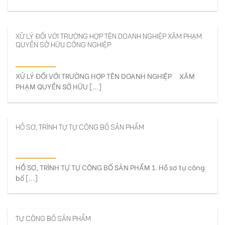
XỬ LÝ ĐỐI VỚI TRƯỜNG HỢP TÊN DOANH NGHIỆP XÂM PHẠM
QUYỀN SỞ HỮU CÔNG NGHIỆP
XỬ LÝ ĐỐI VỚI TRƯỜNG HỢP TÊN DOANH NGHIỆP XÂM
PHẠM QUYỀN SỞ HỮU [...]
HỒ SƠ, TRÌNH TỰ TỰ CÔNG BỐ SẢN PHẨM
HỒ SƠ, TRÌNH TỰ TỰ CÔNG BỐ SẢN PHẨM 1. Hồ sơ tự công
bố [...]
TỰ CÔNG BỐ SẢN PHẨM