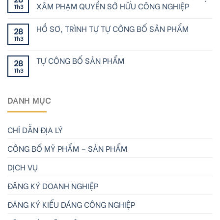
XÂM PHẠM QUYỀN SỞ HỮU CÔNG NGHIỆP
Th3
HỒ SƠ, TRÌNH TỰ TỰ CÔNG BỐ SẢN PHẨM
28
Th3
TỰ CÔNG BỐ SẢN PHẨM
28
Th3
DANH MỤC
CHỈ DẪN ĐỊA LÝ
CÔNG BỐ MỸ PHẨM – SẢN PHẨM
DỊCH VỤ
ĐĂNG KÝ DOANH NGHIỆP
ĐĂNG KÝ KIỂU DÁNG CÔNG NGHIỆP