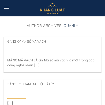
Skip
to
content
AUTHOR ARCHIVES:
QUANLY
ĐĂNG KÝ MÃ SỐ MÃ VẠCH
MÃ SỐ MÃ VẠCH LÀ GÌ? Mã số mã vạch là một trong các
công nghệ nhận [...]
ĐĂNG KÝ DOANH NGHIỆP LÀ GÌ?
[...]