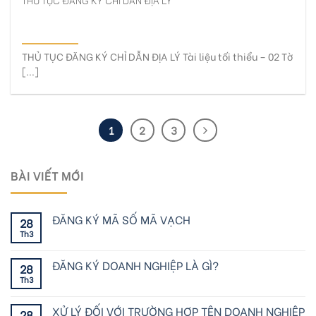
THỦ TỤC ĐĂNG KÝ CHỈ DẪN ĐỊA LÝ
THỦ TỤC ĐĂNG KÝ CHỈ DẪN ĐỊA LÝ Tài liệu tối thiểu – 02 Tờ
[...]
1
2
3
BÀI VIẾT MỚI
ĐĂNG KÝ MÃ SỐ MÃ VẠCH
28
Th3
ĐĂNG KÝ DOANH NGHIỆP LÀ GÌ?
28
Th3
XỬ LÝ ĐỐI VỚI TRƯỜNG HỢP TÊN DOANH NGHIỆP
28